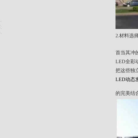
2.材料选
首当其冲
LED全
把这些独
LED动
的完美结