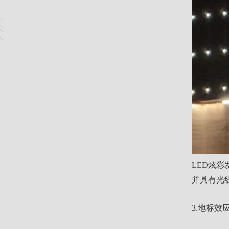
LED炫
并具有光
3.地标效